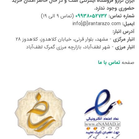
ایران ترازو فروشگاه اینترنتی است و در حال حاضر امکان خرید
حضوری وجود ندارد.
شماره تماس:
09938052732
(تماس ۹ الی ۱۹)
ایمیل:
info[@]irantarazo.com
آدرس انبار:
انبار مرکزی
- مشهد، بلوار قرنی، خیابان کلاهدوز، کلاهدوز 28
انبار مرزی
- شهر لطف‌آباد، بازارچه مرزی گمرک لطف‌آباد
صفحه
تماس با ما