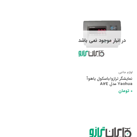
در انبار موجود نمی باشد
لوازم جانبی
نمایشگر ترازو/باسکول یاهوآ
Yaohua مدل A12E
0
تومان